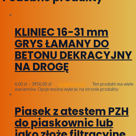
KLINIEC 16-31 mm
GRYS ŁAMANY DO
BETONU DEKRACYJNY
NA DROGĘ
6,00
zł
–
3950,00
zł
Ten produkt ma wiele
WYBIERZ OPCJE
wariantów. Opcje można wybrać na stronie produktu
Piasek z atestem PZH
do piaskownic lub
jako złoże filtracyjne