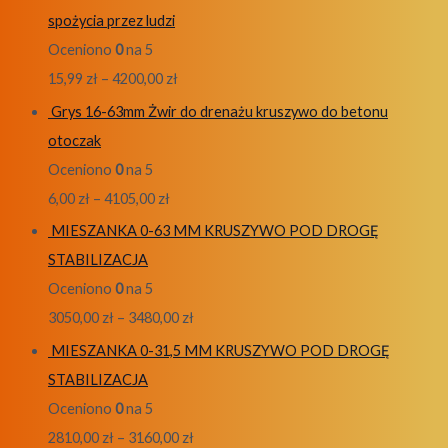
spożycia przez ludzi
Oceniono
0
na 5
15,99
zł
–
4200,00
zł
Grys 16-63mm Żwir do drenażu kruszywo do betonu
otoczak
Oceniono
0
na 5
6,00
zł
–
4105,00
zł
MIESZANKA 0-63 MM KRUSZYWO POD DROGĘ
STABILIZACJA
Oceniono
0
na 5
3050,00
zł
–
3480,00
zł
MIESZANKA 0-31,5 MM KRUSZYWO POD DROGĘ
STABILIZACJA
Oceniono
0
na 5
2810,00
zł
–
3160,00
zł