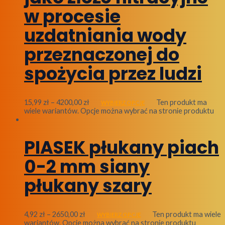
w procesie
uzdatniania wody
przeznaczonej do
spożycia przez ludzi
15,99
zł
–
4200,00
zł
Ten produkt ma
WYBIERZ OPCJE
wiele wariantów. Opcje można wybrać na stronie produktu
PIASEK płukany piach
0-2 mm siany
płukany szary
4,92
zł
–
2650,00
zł
Ten produkt ma wiele
WYBIERZ OPCJE
wariantów. Opcje można wybrać na stronie produktu