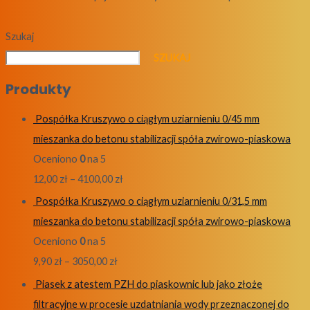
Szukaj
SZUKAJ
Produkty
Pospółka Kruszywo o ciągłym uziarnieniu 0/45 mm
mieszanka do betonu stabilizacji spóła zwirowo-piaskowa
Oceniono
0
na 5
12,00
zł
–
4100,00
zł
Pospółka Kruszywo o ciągłym uziarnieniu 0/31,5 mm
mieszanka do betonu stabilizacji spóła zwirowo-piaskowa
Oceniono
0
na 5
9,90
zł
–
3050,00
zł
Piasek z atestem PZH do piaskownic lub jako złoże
filtracyjne w procesie uzdatniania wody przeznaczonej do