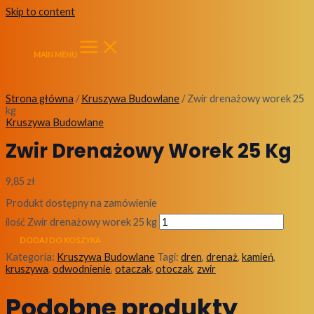
Skip to content
MAIN MENU
Strona główna
/
Kruszywa Budowlane
/ Zwir drenażowy worek 25
kg
Kruszywa Budowlane
Zwir Drenażowy Worek 25 Kg
9,85
zł
Produkt dostępny na zamówienie
ilość Zwir drenażowy worek 25 kg
DODAJ DO KOSZYKA
Kategoria:
Kruszywa Budowlane
Tagi:
dren
,
drenaż
,
kamień
,
kruszywa
,
odwodnienie
,
otaczak
,
otoczak
,
zwir
Podobne produkty